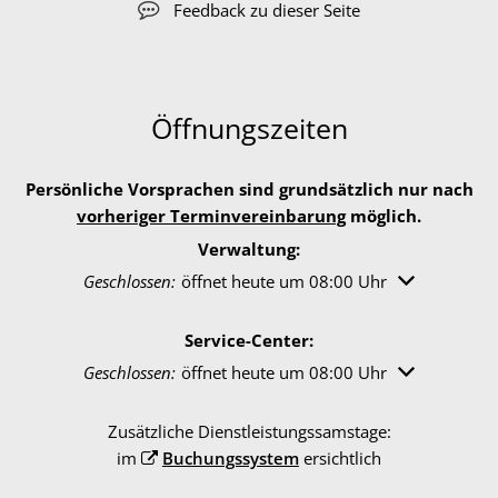
Feedback zu dieser Seite
Öffnungszeiten
Persönliche Vorsprachen sind grundsätzlich nur nach
vorheriger Terminvereinbarung
möglich.
Verwaltung:
Klicken, um weitere Öffnungs- oder Schließzeiten au
Geschlossen:
öffnet heute um 08:00 Uhr
Service-Center:
Klicken, um weitere Öffnungs- oder Schließzeiten au
Geschlossen:
öffnet heute um 08:00 Uhr
Zusätzliche Dienstleistungssamstage:
im
Buchungssystem
ersichtlich