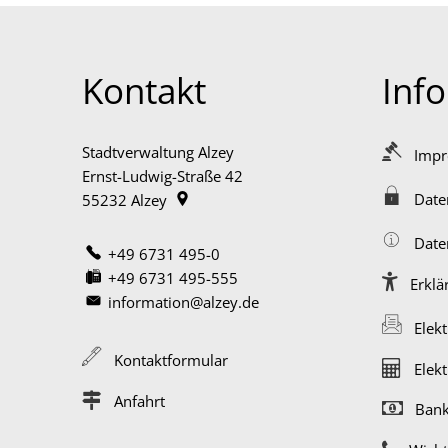
Kontakt
Inf
Stadtverwaltung Alzey
Imp
Ernst-Ludwig-Straße 42
Date
55232
Alzey
Date
+49 6731 495-0
+49 6731 495-555
Erklä
information@alzey.de
Elek
Kontaktformular
Elek
Anfahrt
Bank