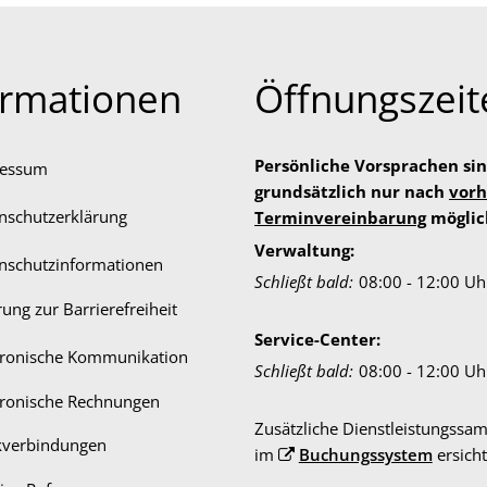
ormationen
Öffnungszeit
Persönliche Vorsprachen si
ressum
grundsätzlich nur nach
vorh
nschutzerklärung
Terminvereinbarung
möglic
Verwaltung:
nschutzinformationen
Klicken, um weitere Öffnungs-
Schließt bald:
08:00
-
12:00
Uh
rung zur Barrierefreiheit
Service-Center:
tronische Kommunikation
Klicken, um weitere Öffnungs-
Schließt bald:
08:00
-
12:00
Uh
tronische Rechnungen
Zusätzliche Dienstleistungssam
verbindungen
im
Buchungssystem
ersicht