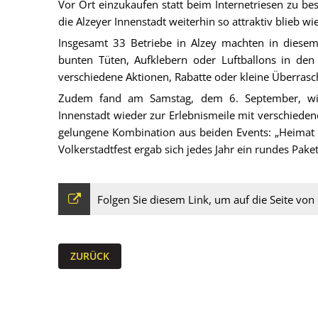
Vor Ort einzukaufen statt beim Internetriesen zu best
die Alzeyer Innenstadt weiterhin so attraktiv blieb wie
Insgesamt 33 Betriebe in Alzey machten in diesem
bunten Tüten, Aufklebern oder Luftballons in den
verschiedene Aktionen, Rabatte oder kleine Überras
Zudem fand am Samstag, dem 6. September, wied
Innenstadt wieder zur Erlebnismeile mit verschiedene
gelungene Kombination aus beiden Events: „Heimat
Volkerstadtfest ergab sich jedes Jahr ein rundes Pake
Folgen Sie diesem Link, um auf die Seite vo
ZURÜCK