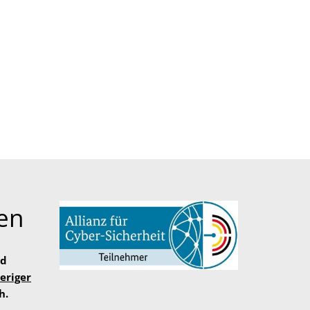
en
nd
eriger
h.