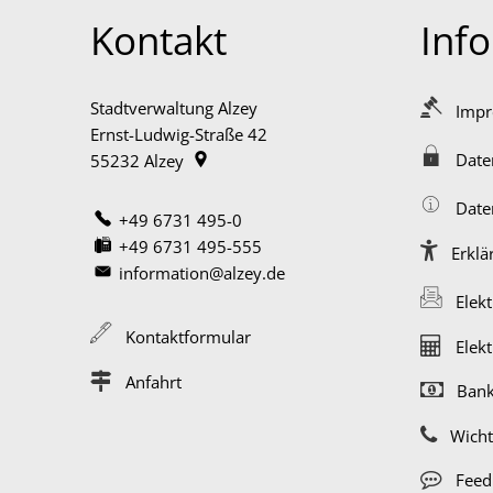
Kontakt
Inf
Stadtverwaltung Alzey
Imp
Ernst-Ludwig-Straße 42
Date
55232
Alzey
Date
+49 6731 495-0
+49 6731 495-555
Erklä
information@alzey.de
Elek
Kontaktformular
Elek
Anfahrt
Bank
Wich
Feed