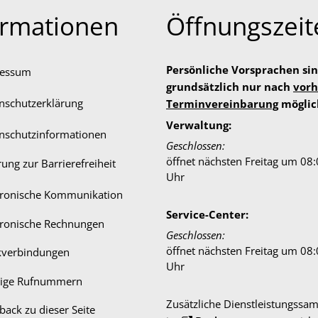
ormationen
Öffnungszeit
Persönliche Vorsprachen si
ressum
grundsätzlich nur nach
vorh
nschutzerklärung
Terminvereinbarung
möglic
Verwaltung:
nschutzinformationen
Klicken, um weitere Öffnungs-
Geschlossen:
öffnet nächsten Freitag um 08
rung zur Barrierefreiheit
Uhr
tronische Kommunikation
Service-Center:
tronische Rechnungen
Klicken, um weitere Öffnungs-
Geschlossen:
öffnet nächsten Freitag um 08
verbindungen
Uhr
tige Rufnummern
Zusätzliche Dienstleistungssam
back zu dieser Seite