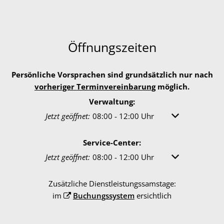
Öffnungszeiten
Persönliche Vorsprachen sind grundsätzlich nur nach
vorheriger Terminvereinbarung
möglich.
Verwaltung:
Klicken, um weitere Öffnungs- oder Schließzeiten 
Jetzt geöffnet:
08:00
-
12:00
Uhr
Von 08:00 bis 1
Service-Center:
Klicken, um weitere Öffnungs- oder Schließzeiten 
Jetzt geöffnet:
08:00
-
12:00
Uhr
Von 08:00 bis 1
Zusätzliche Dienstleistungssamstage:
im
Buchungssystem
ersichtlich