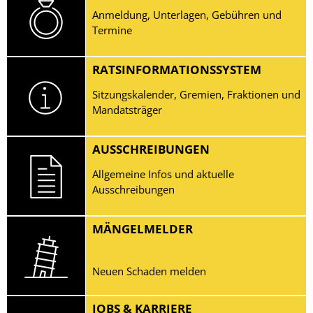
Anmeldung, Unterlagen, Gebühren und
Termine
RATSINFORMATIONSSYSTEM
Sitzungskalender, Gremien, Fraktionen und
Mandatsträger
AUSSCHREIBUNGEN
Allgemeine Infos und aktuelle
Ausschreibungen
MÄNGELMELDER
Neuen Schaden melden
JOBS & KARRIERE