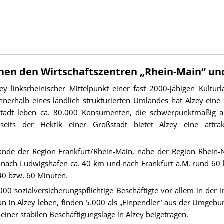
chen den Wirtschaftszentren „Rhein-Main“ un
ey linksrheinischer Mittelpunkt einer fast 2000-jähigen Kultur
nerhalb eines ländlich strukturierten Umlandes hat Alzey eine
tadt leben ca. 80.000 Konsumenten, die schwerpunktmäßig auf
seits der Hektik einer Großstadt bietet Alzey eine attr
 Rande der Region Frankfurt/Rhein-Main, nahe der Region Rhein-
, nach Ludwigshafen ca. 40 km und nach Frankfurt a.M. rund 60 
40 bzw. 60 Minuten.
.000 sozialversicherungspflichtige Beschäftigte vor allem in d
in Alzey leben, finden 5.000 als „Einpendler“ aus der Umgebung
 einer stabilen Beschäftigungslage in Alzey beigetragen.