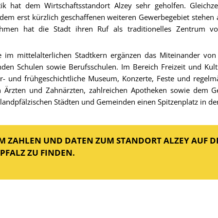
ik hat dem Wirtschaftsstandort Alzey sehr geholfen. Gleichz
m erst kürzlich geschaffenen weiteren Gewerbegebiet stehen au
ßnahmen hat die Stadt ihren Ruf als traditionelles Zentru
 im mittelalterlichen Stadtkern ergänzen das Miteinander von 
enden Schulen sowie Berufsschulen. Im Bereich Freizeit und Kul
r- und frühgeschichtliche Museum, Konzerte, Feste und regelm
den Ärzten und Zahnärzten, zahlreichen Apotheken sowie dem 
landpfälzischen Städten und Gemeinden einen Spitzenplatz in de
UM ZAHLEN UND DATEN ZUM STANDORT ALZEY AUF DE
PFALZ ZU FINDEN.