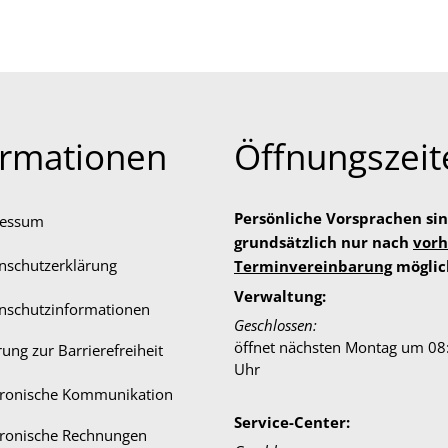
ormationen
Öffnungszeit
Persönliche Vorsprachen si
ressum
grundsätzlich nur nach
vorh
nschutzerklärung
Terminvereinbarung
möglic
Verwaltung:
nschutzinformationen
Klicken, um weitere Öffnungs-
Geschlossen:
öffnet nächsten Montag um 08
rung zur Barrierefreiheit
Uhr
tronische Kommunikation
Service-Center:
tronische Rechnungen