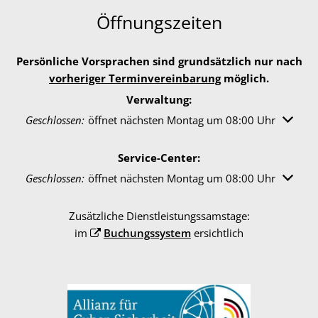
Öffnungszeiten
Persönliche Vorsprachen sind grundsätzlich nur nach
vorheriger Terminvereinbarung
möglich.
Verwaltung:
Klicken, um weitere Öffnungs- oder Schließzeiten auszuble
Geschlossen:
öffnet nächsten Montag um 08:00 Uhr
Service-Center:
Klicken, um weitere Öffnungs- oder Schließzeiten auszuble
Geschlossen:
öffnet nächsten Montag um 08:00 Uhr
Zusätzliche Dienstleistungssamstage:
im
Buchungssystem
ersichtlich