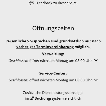
Feedback zu dieser Seite
Öffnungszeiten
Persönliche Vorsprachen sind grundsätzlich nur nach
vorheriger Terminvereinbarung
möglich.
Verwaltung:
Klicken, um weitere Öffnungs- oder Schließzeiten auszuble
Geschlossen:
öffnet nächsten Montag um 08:00 Uhr
Service-Center:
Klicken, um weitere Öffnungs- oder Schließzeiten auszuble
Geschlossen:
öffnet nächsten Montag um 08:00 Uhr
Zusätzliche Dienstleistungssamstage:
im
Buchungssystem
ersichtlich