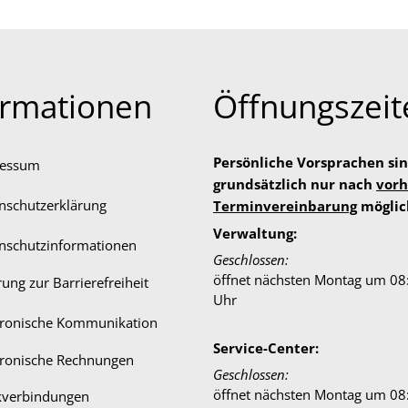
ormationen
Öffnungszeit
Persönliche Vorsprachen si
ressum
grundsätzlich nur nach
vorh
nschutzerklärung
Terminvereinbarung
möglic
Verwaltung:
nschutzinformationen
Klicken, um weitere Öffnungs-
Geschlossen:
öffnet nächsten Montag um 08
rung zur Barrierefreiheit
Uhr
tronische Kommunikation
Service-Center:
tronische Rechnungen
Klicken, um weitere Öffnungs-
Geschlossen:
öffnet nächsten Montag um 08
verbindungen