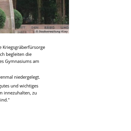
© Stadtverwaltung Alzey
 Kriegsgräberfürsorge
ch begleiten die
G des Gymnasiums am
enmal niedergelegt.
gutes und wichtiges
m innezuhalten, zu
ind."