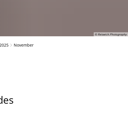
© Reiswich.Photography
2025
November
des