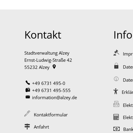
Kontakt
Inf
Stadtverwaltung Alzey
Imp
Ernst-Ludwig-Straße 42
Date
55232
Alzey
Date
+49 6731 495-0
+49 6731 495-555
Erklä
information@alzey.de
Elek
Kontaktformular
Elek
Anfahrt
Bank