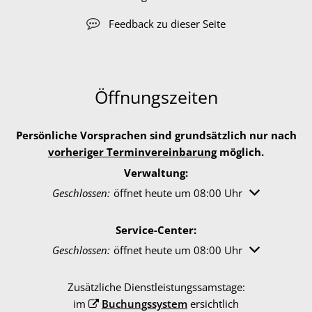
Feedback zu dieser Seite
Öffnungszeiten
Persönliche Vorsprachen sind grundsätzlich nur nach
vorheriger Terminvereinbarung
möglich.
Verwaltung:
Klicken, um weitere Öffnungs- oder Schließzeiten au
Geschlossen:
öffnet heute um 08:00 Uhr
Service-Center:
Klicken, um weitere Öffnungs- oder Schließzeiten au
Geschlossen:
öffnet heute um 08:00 Uhr
Zusätzliche Dienstleistungssamstage:
im
Buchungssystem
ersichtlich