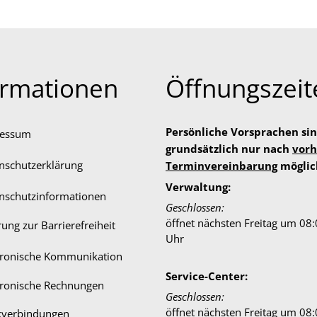
ormationen
Öffnungszeit
Persönliche Vorsprachen si
ressum
grundsätzlich nur nach
vorh
nschutzerklärung
Terminvereinbarung
möglic
Verwaltung:
nschutzinformationen
Klicken, um weitere Öffnungs-
Geschlossen:
öffnet nächsten Freitag um 08
rung zur Barrierefreiheit
Uhr
tronische Kommunikation
Service-Center:
tronische Rechnungen
Klicken, um weitere Öffnungs-
Geschlossen:
öffnet nächsten Freitag um 08
verbindungen