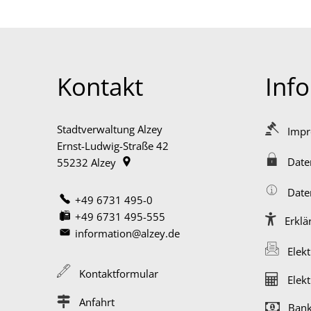
Kontakt
Inf
Stadtverwaltung Alzey
Imp
Ernst-Ludwig-Straße 42
Date
55232
Alzey
Date
+49 6731 495-0
+49 6731 495-555
Erklä
information@alzey.de
Elek
Kontaktformular
Elek
Anfahrt
Bank