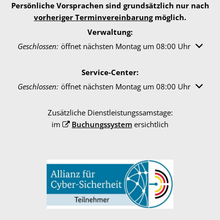
Persönliche Vorsprachen sind grundsätzlich nur nach
vorheriger Terminvereinbarung
möglich.
Verwaltung:
Klicken, um weitere Öffnungs- oder Schließzeiten auszuble
Geschlossen:
öffnet nächsten Montag um 08:00 Uhr
Service-Center:
Klicken, um weitere Öffnungs- oder Schließzeiten auszuble
Geschlossen:
öffnet nächsten Montag um 08:00 Uhr
Zusätzliche Dienstleistungssamstage:
im
Buchungssystem
ersichtlich