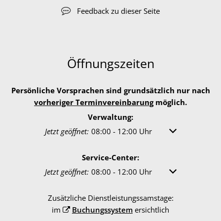
Feedback zu dieser Seite
Öffnungszeiten
Persönliche Vorsprachen sind grundsätzlich nur nach
vorheriger Terminvereinbarung
möglich.
Verwaltung:
Klicken, um weitere Öffnungs- oder Schließzeiten 
Jetzt geöffnet:
08:00
-
12:00
Uhr
Von 08:00 bis 1
Service-Center:
Klicken, um weitere Öffnungs- oder Schließzeiten 
Jetzt geöffnet:
08:00
-
12:00
Uhr
Von 08:00 bis 1
Zusätzliche Dienstleistungssamstage:
im
Buchungssystem
ersichtlich