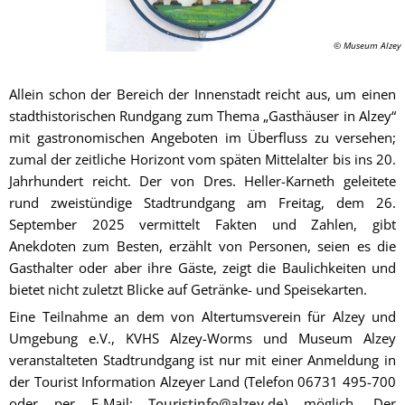
© Museum Alzey
Allein schon der Bereich der Innenstadt reicht aus, um einen
stadthistorischen Rundgang zum Thema „Gasthäuser in Alzey“
mit gastronomischen Angeboten im Überfluss zu versehen;
zumal der zeitliche Horizont vom späten Mittelalter bis ins 20.
Jahrhundert reicht. Der von Dres. Heller-Karneth geleitete
rund zweistündige Stadtrundgang am Freitag, dem 26.
September 2025 vermittelt Fakten und Zahlen, gibt
Anekdoten zum Besten, erzählt von Personen, seien es die
Gasthalter oder aber ihre Gäste, zeigt die Baulichkeiten und
bietet nicht zuletzt Blicke auf Getränke- und Speisekarten.
Eine Teilnahme an dem von Altertumsverein für Alzey und
Umgebung e.V., KVHS Alzey-Worms und Museum Alzey
veranstalteten Stadtrundgang ist nur mit einer Anmeldung in
der Tourist Information Alzeyer Land (Telefon 06731 495-700
oder per E-Mail:
Touristinfo@alzey.de
) möglich. Der