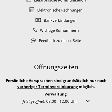
Elektronische Rechnungen
Bankverbindungen
Wichtige Rufnummern
Feedback zu dieser Seite
Öffnungszeiten
Persönliche Vorsprachen sind grundsätzlich nur nach
vorheriger Terminvereinbarung
möglich.
Verwaltung:
Klicken, um weitere Öffnungs- oder Schließzeiten 
Jetzt geöffnet:
08:00
-
12:00
Uhr
Von 08:00 bis 1