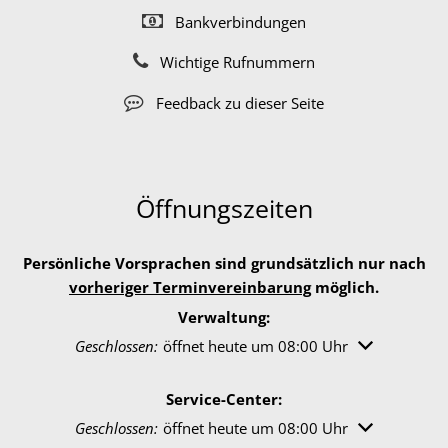
Bankverbindungen
Wichtige Rufnummern
Feedback zu dieser Seite
Öffnungszeiten
Persönliche Vorsprachen sind grundsätzlich nur nach
vorheriger Terminvereinbarung
möglich.
Verwaltung:
Klicken, um weitere Öffnungs- oder Schließzeiten au
Geschlossen:
öffnet heute um 08:00 Uhr
Service-Center:
Klicken, um weitere Öffnungs- oder Schließzeiten au
Geschlossen:
öffnet heute um 08:00 Uhr