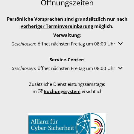
Öffnungszeiten
Persönliche Vorsprachen sind grundsätzlich nur nach
vorheriger Terminvereinbarung
möglich.
Verwaltung:
Klicken, um weitere Öffnungs- oder Schließzeiten auszuble
Geschlossen:
öffnet nächsten Freitag um 08:00 Uhr
Service-Center:
Klicken, um weitere Öffnungs- oder Schließzeiten auszuble
Geschlossen:
öffnet nächsten Freitag um 08:00 Uhr
Zusätzliche Dienstleistungssamstage:
im
Buchungssystem
ersichtlich