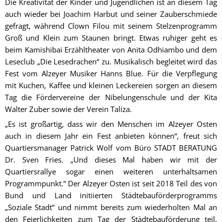
Die Kreativität der Kinder und Jugendlichen ist an diesem Tag
auch wieder bei Joachim Harbut und seiner Zauberschmiede
gefragt, während Clown Filou mit seinem Stelzenprogramm
Groß und Klein zum Staunen bringt. Etwas ruhiger geht es
beim Kamishibai Erzähltheater von Anita Odhiambo und dem
Leseclub „Die Lesedrachen“ zu. Musikalisch begleitet wird das
Fest vom Alzeyer Musiker Hanns Blue. Für die Verpflegung
mit Kuchen, Kaffee und kleinen Leckereien sorgen an diesem
Tag die Fördervereine der Nibelungenschule und der Kita
Walter Zuber sowie der Verein Taliza.
„Es ist großartig, dass wir den Menschen im Alzeyer Osten
auch in diesem Jahr ein Fest anbieten können“, freut sich
Quartiersmanager Patrick Wolf vom Büro STADT BERATUNG
Dr. Sven Fries. „Und dieses Mal haben wir mit der
Quartiersrallye sogar einen weiteren unterhaltsamen
Programmpunkt.“ Der Alzeyer Osten ist seit 2018 Teil des von
Bund und Land initiierten Städtebauförderprogramms
„Soziale Stadt“ und nimmt bereits zum wiederholten Mal an
den Feierlichkeiten zum Tag der Städtebauförderung teil.