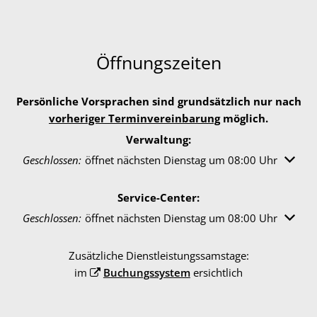
Öffnungszeiten
Persönliche Vorsprachen sind grundsätzlich nur nach
vorheriger Terminvereinbarung
möglich.
Verwaltung:
Klicken, um weitere Öffnungs- oder Schließzeiten auszublen
Geschlossen:
öffnet nächsten Dienstag um 08:00 Uhr
Service-Center:
Klicken, um weitere Öffnungs- oder Schließzeiten auszublen
Geschlossen:
öffnet nächsten Dienstag um 08:00 Uhr
Zusätzliche Dienstleistungssamstage:
im
Buchungssystem
ersichtlich