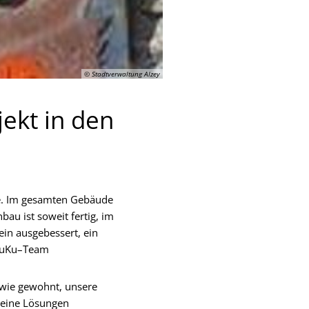
© Stadtverwaltung Alzey
jekt in den
te. Im gesamten Gebäude
au ist soweit fertig, im
in ausgebessert, ein
 JuKu–Team
 wie gewohnt, unsere
keine Lösungen