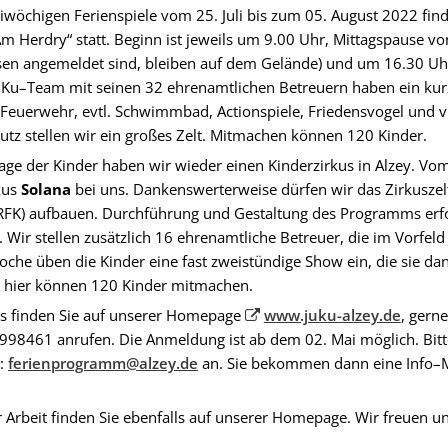
iwöchigen Ferienspiele vom 25. Juli bis zum 05. August 2022 fi
Am Herdry“ statt. Beginn ist jeweils um 9.00 Uhr, Mittagspause v
ssen angemeldet sind, bleiben auf dem Gelände) und um 16.30 Uh
uKu–Team mit seinen 32 ehrenamtlichen Betreuern haben ein ku
Feuerwehr, evtl. Schwimmbad, Actionspiele, Friedensvogel und vi
tz stellen wir ein großes Zelt. Mitmachen können 120 Kinder.
ge der Kinder haben wir wieder einen Kinderzirkus in Alzey. Vo
kus
Solana
bei uns. Dankenswerterweise dürfen wir das Zirkusze
(RFK) aufbauen. Durchführung und Gestaltung des Programms erfo
 Wir stellen zusätzlich 16 ehrenamtliche Betreuer, die im Vorfel
che üben die Kinder eine fast zweistündige Show ein, die sie d
 hier können 120 Kinder mitmachen.
s finden Sie auf unserer Homepage
www.juku-alzey.de
, gern
98461 anrufen. Die Anmeldung ist ab dem 02. Mai möglich. Bitte
e:
ferienprogramm@alzey.de
an. Sie bekommen dann eine Info–M
r Arbeit finden Sie ebenfalls auf unserer Homepage. Wir freuen u