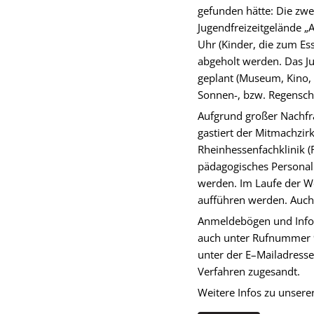
gefunden hätte: Die zwe
Jugendfreizeitgelände „
Uhr (Kinder, die zum E
abgeholt werden. Das J
geplant (Museum, Kino, 
Sonnen-, bzw. Regenschu
Aufgrund großer Nachfra
gastiert der Mitmachzir
Rheinhessenfachklinik 
pädagogisches Personal.
werden. Im Laufe der Wo
aufführen werden. Auch
Anmeldebögen und Info
auch unter Rufnummer 9
unter der E–Mailadress
Verfahren zugesandt.
Weitere Infos zu unsere