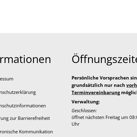
ormationen
Öffnungszeit
Persönliche Vorsprachen si
ressum
grundsätzlich nur nach
vorh
nschutzerklärung
Terminvereinbarung
möglic
Verwaltung:
nschutzinformationen
Klicken, um weitere Öffnungs-
Geschlossen:
öffnet nächsten Freitag um 08
rung zur Barrierefreiheit
Uhr
tronische Kommunikation