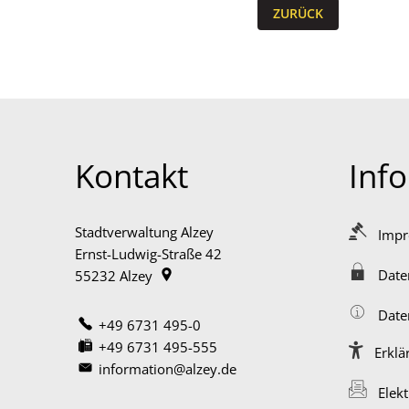
ZURÜCK
Kontakt
Inf
Stadtverwaltung Alzey
Imp
Ernst-Ludwig-Straße 42
Date
55232
Alzey
Date
+49 6731 495-0
+49 6731 495-555
Erklä
information@alzey.de
Elek