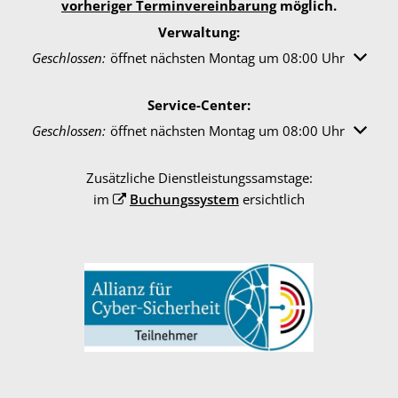
vorheriger Terminvereinbarung
möglich.
Verwaltung:
Klicken, um weitere Öffnungs- oder Schließzeiten auszuble
Geschlossen:
öffnet nächsten Montag um 08:00 Uhr
Service-Center:
Klicken, um weitere Öffnungs- oder Schließzeiten auszuble
Geschlossen:
öffnet nächsten Montag um 08:00 Uhr
Zusätzliche Dienstleistungssamstage:
im
Buchungssystem
ersichtlich