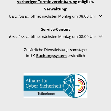
vorheriger Terminvereinbarung
möglich.
Verwaltung:
Klicken, um weitere Öffnungs- oder Schließzeiten auszuble
Geschlossen:
öffnet nächsten Montag um 08:00 Uhr
Service-Center:
Klicken, um weitere Öffnungs- oder Schließzeiten auszuble
Geschlossen:
öffnet nächsten Montag um 08:00 Uhr
Zusätzliche Dienstleistungssamstage:
im
Buchungssystem
ersichtlich