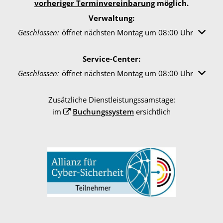
vorheriger Terminvereinbarung
möglich.
Verwaltung:
Klicken, um weitere Öffnungs- oder Schließzeiten auszuble
Geschlossen:
öffnet nächsten Montag um 08:00 Uhr
Service-Center:
Klicken, um weitere Öffnungs- oder Schließzeiten auszuble
Geschlossen:
öffnet nächsten Montag um 08:00 Uhr
Zusätzliche Dienstleistungssamstage:
im
Buchungssystem
ersichtlich