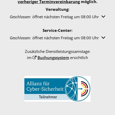
vorheriger Terminvereinbarung
möglich.
Verwaltung:
Klicken, um weitere Öffnungs- oder Schließzeiten auszuble
Geschlossen:
öffnet nächsten Freitag um 08:00 Uhr
Service-Center:
Klicken, um weitere Öffnungs- oder Schließzeiten auszuble
Geschlossen:
öffnet nächsten Freitag um 08:00 Uhr
Zusätzliche Dienstleistungssamstage:
im
Buchungssystem
ersichtlich