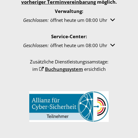
vorheriger Terminvereinbarung
möglich.
Verwaltung:
Klicken, um weitere Öffnungs- oder Schließzeiten au
Geschlossen:
öffnet heute um 08:00 Uhr
Service-Center:
Klicken, um weitere Öffnungs- oder Schließzeiten au
Geschlossen:
öffnet heute um 08:00 Uhr
Zusätzliche Dienstleistungssamstage:
im
Buchungssystem
ersichtlich