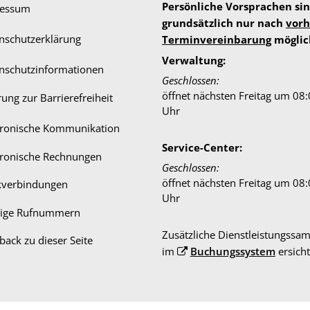
Persönliche Vorsprachen si
ressum
grundsätzlich nur nach
vorh
nschutzerklärung
Terminvereinbarung
möglic
Verwaltung:
nschutzinformationen
Klicken, um weitere Öffnungs-
Geschlossen:
öffnet nächsten Freitag um 08
rung zur Barrierefreiheit
Uhr
tronische Kommunikation
Service-Center:
tronische Rechnungen
Klicken, um weitere Öffnungs-
Geschlossen:
öffnet nächsten Freitag um 08
verbindungen
Uhr
tige Rufnummern
Zusätzliche Dienstleistungssam
back zu dieser Seite
im
Buchungssystem
ersicht