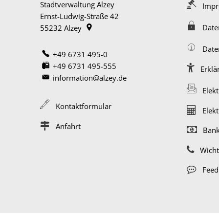
Stadtverwaltung Alzey
Imp
Ernst-Ludwig-Straße 42
Date
55232
Alzey
Date
+49 6731 495-0
+49 6731 495-555
Erklä
information@alzey.de
Elek
Kontaktformular
Elek
Anfahrt
Bank
Wich
Feed