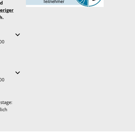
nd
eriger
h.
 oder Schließzeiten auszublenden
:00
 oder Schließzeiten auszublenden
:00
stage:
lich