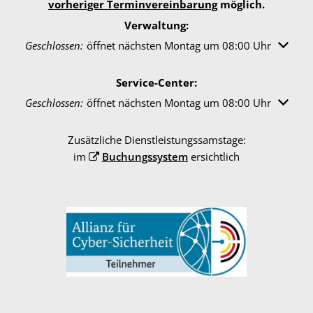
vorheriger Terminvereinbarung
möglich.
Verwaltung:
Klicken, um weitere Öffnungs- oder Schließzeiten auszuble
Geschlossen:
öffnet nächsten Montag um 08:00 Uhr
Service-Center:
Klicken, um weitere Öffnungs- oder Schließzeiten auszuble
Geschlossen:
öffnet nächsten Montag um 08:00 Uhr
Zusätzliche Dienstleistungssamstage:
im
Buchungssystem
ersichtlich